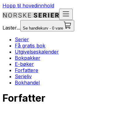
Hopp til hovedinnhold
Laster...
Se handlekurv - 0 vare
Serier
Få gratis bok
Utgivelseskalender
Bokpakker
E-bøker
Forfattere
Serieliv
Bokhandel
Forfatter