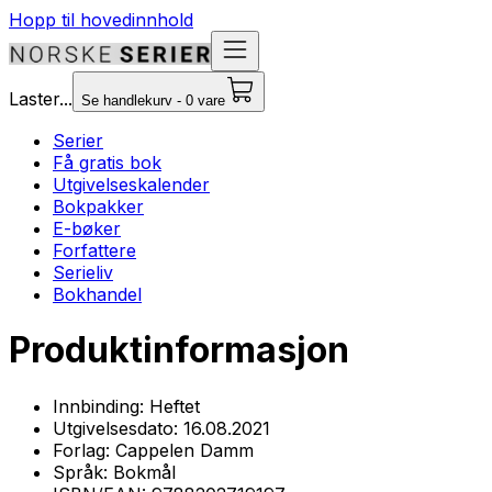
Hopp til hovedinnhold
Laster...
Se handlekurv - 0 vare
Serier
Få gratis bok
Utgivelseskalender
Bokpakker
E-bøker
Forfattere
Serieliv
Bokhandel
Produktinformasjon
Innbinding:
Heftet
Utgivelsesdato:
16.08.2021
Forlag:
Cappelen Damm
Språk:
Bokmål