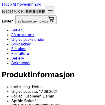
Hopp til hovedinnhold
Laster...
Se handlekurv - 0 vare
Serier
Få gratis bok
Utgivelseskalender
Bokpakker
E-bøker
Forfattere
Serieliv
Bokhandel
Produktinformasjon
Innbinding:
Heftet
Utgivelsesdato:
17.08.2021
Forlag:
Cappelen Damm
Språk:
Bokmål