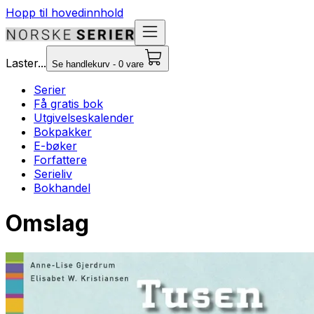
Hopp til hovedinnhold
Laster...
Se handlekurv - 0 vare
Serier
Få gratis bok
Utgivelseskalender
Bokpakker
E-bøker
Forfattere
Serieliv
Bokhandel
Omslag