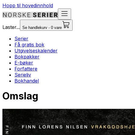
Hopp til hovedinnhold
Laster...
Se handlekurv - 0 vare
Serier
Få gratis bok
Utgivelseskalender
Bokpakker
E-bøker
Forfattere
Serieliv
Bokhandel
Omslag