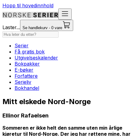
Hopp til hovedinnhold
Laster...
Se handlekurv - 0 vare
Serier
Få gratis bok
Utgivelseskalender
Bokpakker
E-bøker
Forfattere
Serieliv
Bokhandel
Mitt elskede Nord-Norge
Ellinor Rafaelsen
Sommeren er ikke helt den samme uten min årlige
kjøretur til Nord-Norge. Der jeg har røttene mine, har