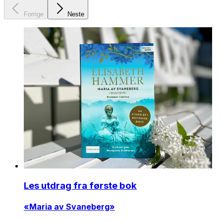
Forrige
Neste
Les utdrag fra første bok
«Maria av Svaneberg»