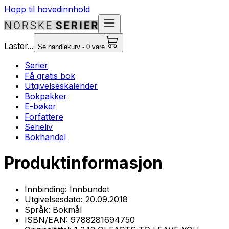
Hopp til hovedinnhold
Laster...
Se handlekurv - 0 vare
Serier
Få gratis bok
Utgivelseskalender
Bokpakker
E-bøker
Forfattere
Serieliv
Bokhandel
Produktinformasjon
Innbinding:
Innbundet
Utgivelsesdato:
20.09.2018
Språk:
Bokmål
ISBN/EAN:
9788281694750