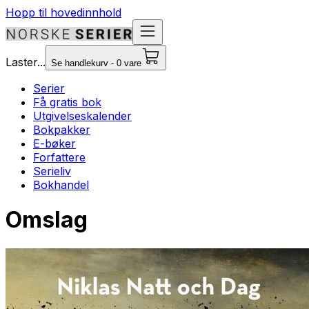
Hopp til hovedinnhold
Laster...
Se handlekurv - 0 vare
Serier
Få gratis bok
Utgivelseskalender
Bokpakker
E-bøker
Forfattere
Serieliv
Bokhandel
Omslag