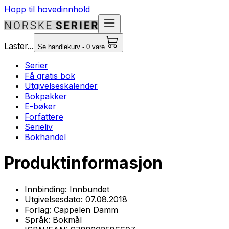
Hopp til hovedinnhold
Laster...
Se handlekurv - 0 vare
Serier
Få gratis bok
Utgivelseskalender
Bokpakker
E-bøker
Forfattere
Serieliv
Bokhandel
Produktinformasjon
Innbinding:
Innbundet
Utgivelsesdato:
07.08.2018
Forlag:
Cappelen Damm
Språk:
Bokmål