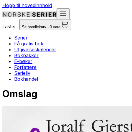
Hopp til hovedinnhold
Laster...
Se handlekurv - 0 vare
Serier
Få gratis bok
Utgivelseskalender
Bokpakker
E-bøker
Forfattere
Serieliv
Bokhandel
Omslag