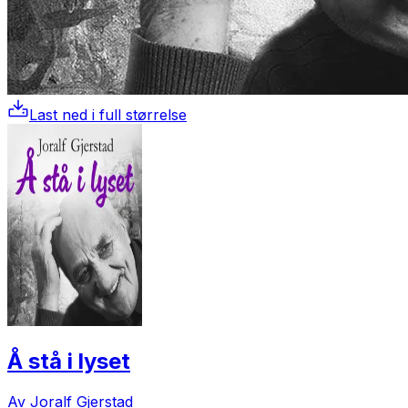
Last ned i full størrelse
Å stå i lyset
Av Joralf Gjerstad