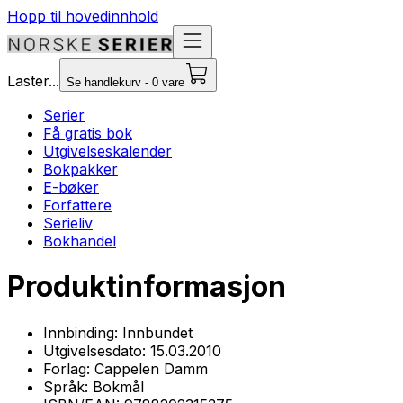
Hopp til hovedinnhold
Laster...
Se handlekurv - 0 vare
Serier
Få gratis bok
Utgivelseskalender
Bokpakker
E-bøker
Forfattere
Serieliv
Bokhandel
Produktinformasjon
Innbinding:
Innbundet
Utgivelsesdato:
15.03.2010
Forlag:
Cappelen Damm
Språk:
Bokmål