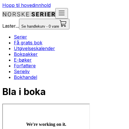
Hopp til hovedinnhold
Laster...
Se handlekurv - 0 vare
Serier
Få gratis bok
Utgivelseskalender
Bokpakker
E-bøker
Forfattere
Serieliv
Bokhandel
Bla i boka