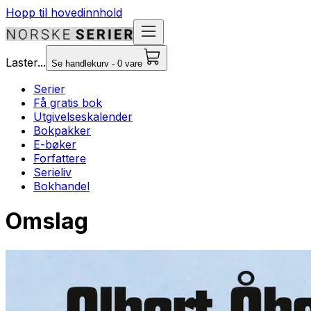
Hopp til hovedinnhold
Laster...
Se handlekurv - 0 vare
Serier
Få gratis bok
Utgivelseskalender
Bokpakker
E-bøker
Forfattere
Serieliv
Bokhandel
Omslag