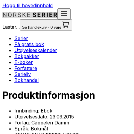
Hopp til hovedinnhold
Laster...
Se handlekurv - 0 vare
Serier
Få gratis bok
Utgivelseskalender
Bokpakker
E-bøker
Forfattere
Serieliv
Bokhandel
Produktinformasjon
Innbinding:
Ebok
Utgivelsesdato:
23.03.2015
Forlag:
Cappelen Damm
Språk:
Bokmål