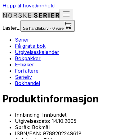
Hopp til hovedinnhold
Laster...
Se handlekurv - 0 vare
Serier
Få gratis bok
Utgivelseskalender
Bokpakker
E-bøker
Forfattere
Serieliv
Bokhandel
Produktinformasjon
Innbinding:
Innbundet
Utgivelsesdato:
14.10.2005
Språk:
Bokmål
ISBN/EAN:
9788202249618