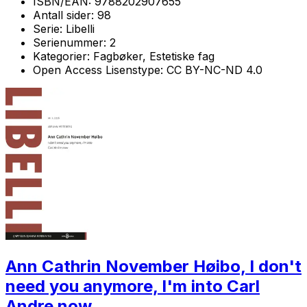
ISBN/EAN:
9788202907655
Antall sider:
98
Serie:
Libelli
Serienummer:
2
Kategorier:
Fagbøker, Estetiske fag
Open Access Lisenstype:
CC BY-NC-ND 4.0
Ann Cathrin November Høibo, I don't
need you anymore, I'm into Carl
Andre now