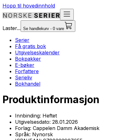
Hopp til hovedinnhold
Laster...
Se handlekurv - 0 vare
Serier
Få gratis bok
Utgivelseskalender
Bokpakker
E-bøker
Forfattere
Serieliv
Bokhandel
Produktinformasjon
Innbinding:
Heftet
Utgivelsesdato:
28.01.2026
Forlag:
Cappelen Damm Akademisk
Språk:
Nynorsk