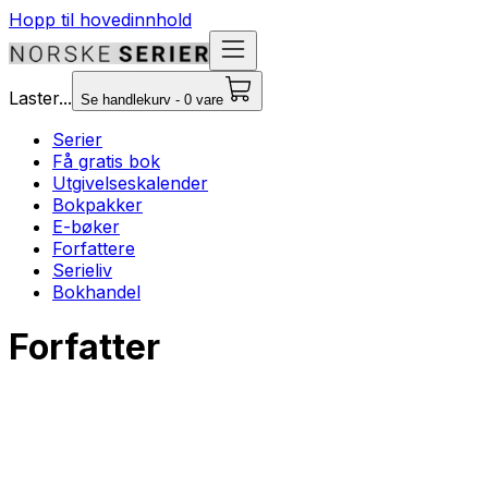
Hopp til hovedinnhold
Laster...
Se handlekurv - 0 vare
Serier
Få gratis bok
Utgivelseskalender
Bokpakker
E-bøker
Forfattere
Serieliv
Bokhandel
Forfatter