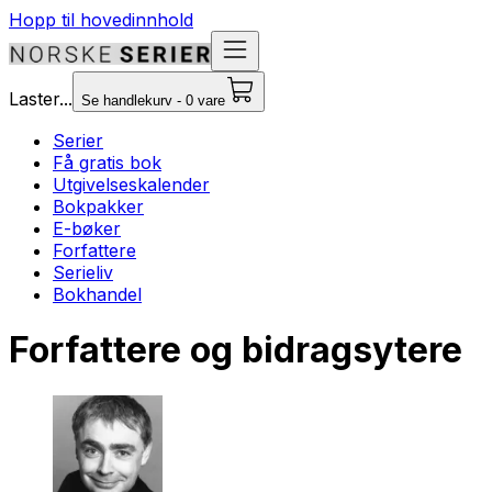
Hopp til hovedinnhold
Laster...
Se handlekurv - 0 vare
Serier
Få gratis bok
Utgivelseskalender
Bokpakker
E-bøker
Forfattere
Serieliv
Bokhandel
Forfattere og bidragsytere