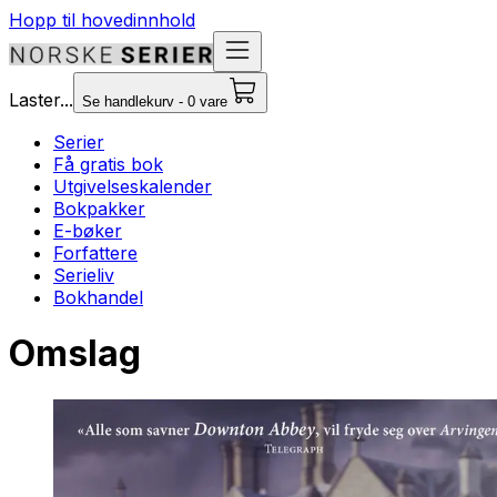
Hopp til hovedinnhold
Laster...
Se handlekurv - 0 vare
Serier
Få gratis bok
Utgivelseskalender
Bokpakker
E-bøker
Forfattere
Serieliv
Bokhandel
Omslag