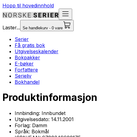
Hopp til hovedinnhold
Laster...
Se handlekurv - 0 vare
Serier
Få gratis bok
Utgivelseskalender
Bokpakker
E-bøker
Forfattere
Serieliv
Bokhandel
Produktinformasjon
Innbinding:
Innbundet
Utgivelsesdato:
14.11.2001
Forlag:
Damm
Språk:
Bokmål