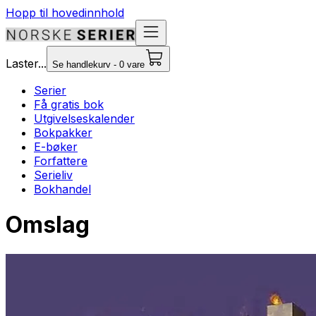
Hopp til hovedinnhold
Laster...
Se handlekurv - 0 vare
Serier
Få gratis bok
Utgivelseskalender
Bokpakker
E-bøker
Forfattere
Serieliv
Bokhandel
Omslag