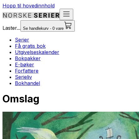
Hopp til hovedinnhold
Laster...
Se handlekurv - 0 vare
Serier
Få gratis bok
Utgivelseskalender
Bokpakker
E-bøker
Forfattere
Serieliv
Bokhandel
Omslag