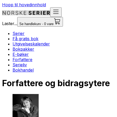
Hopp til hovedinnhold
Laster...
Se handlekurv - 0 vare
Serier
Få gratis bok
Utgivelseskalender
Bokpakker
E-bøker
Forfattere
Serieliv
Bokhandel
Forfattere og bidragsytere