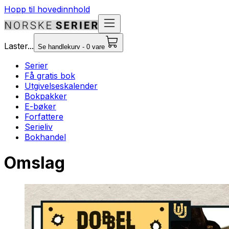
Hopp til hovedinnhold
Laster...
Se handlekurv - 0 vare
Serier
Få gratis bok
Utgivelseskalender
Bokpakker
E-bøker
Forfattere
Serieliv
Bokhandel
Omslag