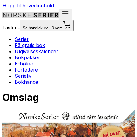
Hopp til hovedinnhold
Laster...
Se handlekurv - 0 vare
Serier
Få gratis bok
Utgivelseskalender
Bokpakker
E-bøker
Forfattere
Serieliv
Bokhandel
Omslag