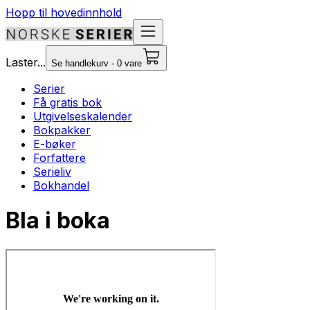
Hopp til hovedinnhold
Laster...
Se handlekurv - 0 vare
Serier
Få gratis bok
Utgivelseskalender
Bokpakker
E-bøker
Forfattere
Serieliv
Bokhandel
Bla i boka