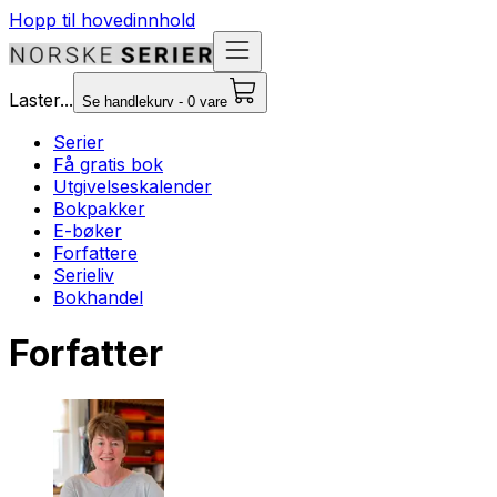
Hopp til hovedinnhold
Laster...
Se handlekurv - 0 vare
Serier
Få gratis bok
Utgivelseskalender
Bokpakker
E-bøker
Forfattere
Serieliv
Bokhandel
Forfatter