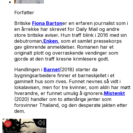
Forfatter
Britiske
Fiona Barton
er en erfaren journalist som i
en årrekke har skrevet for Daily Mail og andre
store britiske aviser. Hun traff blink i 2016 med sin
debutroman,
Enken
,
som et samlet pressekorps
gav glimrende anmeldelser. Romanen har et
originalt plott og overraskende vendinger som
gjorde at den traff kresne krimlesere godt.
Handlingen i
Barnet
(2018) starter da
bygningsarbeidere finner et barneskjellet i et
gammelt hus som rives. Funnet nevnes så vidt i
lokalavisen, men for tre kvinner, som aldri har møtt
hverandre, er funnet umulig å ignorere.
Mistenkt
(2020) handler om to attenårige jenter som
forsvinner Thailand, og den desperate jakten etter
dem.