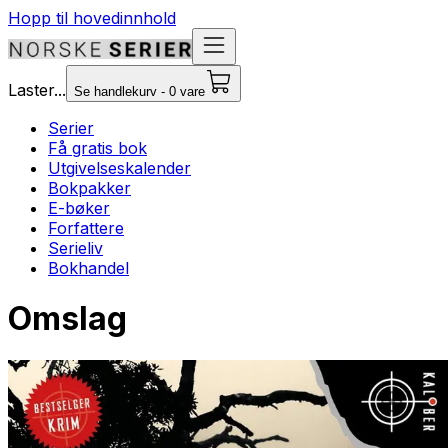
Hopp til hovedinnhold
Laster...
Se handlekurv - 0 vare
Serier
Få gratis bok
Utgivelseskalender
Bokpakker
E-bøker
Forfattere
Serieliv
Bokhandel
Omslag