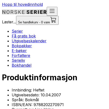
Hopp til hovedinnhold
Laster...
Se handlekurv - 0 vare
Serier
Få gratis bok
Utgivelseskalender
Bokpakker
E-bøker
Forfattere
Serieliv
Bokhandel
Produktinformasjon
Innbinding:
Heftet
Utgivelsesdato:
10.04.2007
Språk:
Bokmål
ISBN/EAN:
9788202270971