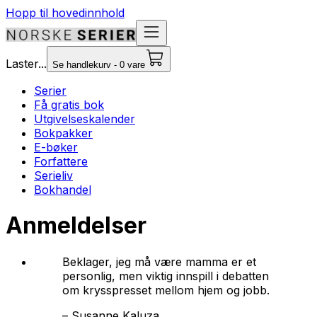
Hopp til hovedinnhold
Laster...
Se handlekurv - 0 vare
Serier
Få gratis bok
Utgivelseskalender
Bokpakker
E-bøker
Forfattere
Serieliv
Bokhandel
Anmeldelser
Beklager, jeg må være mamma
er et
personlig, men viktig innspill i debatten
om krysspresset mellom hjem og jobb.
–
Susanne Kaluza,