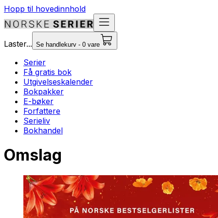
Hopp til hovedinnhold
Laster...
Se handlekurv - 0 vare
Serier
Få gratis bok
Utgivelseskalender
Bokpakker
E-bøker
Forfattere
Serieliv
Bokhandel
Omslag