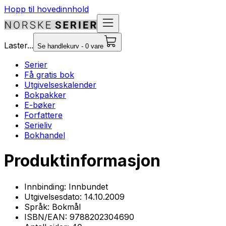
Hopp til hovedinnhold
Laster...
Se handlekurv - 0 vare
Serier
Få gratis bok
Utgivelseskalender
Bokpakker
E-bøker
Forfattere
Serieliv
Bokhandel
Produktinformasjon
Innbinding:
Innbundet
Utgivelsesdato:
14.10.2009
Språk:
Bokmål
ISBN/EAN:
9788202304690