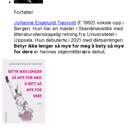
Forfatter
Johanne Engelund Tjøsvold
(f. 1992) vokste opp i
Bergen. Hun har en master i Skandinavistikk med
litteraturvitenskapelig retning fra Universitetet i
Uppsala. Hun debuterte i 2021 med diktsamlingen
Betyr ikke lenger så mye for meg å bety så mye
for dere
er hennes skjønnlitterære debut.