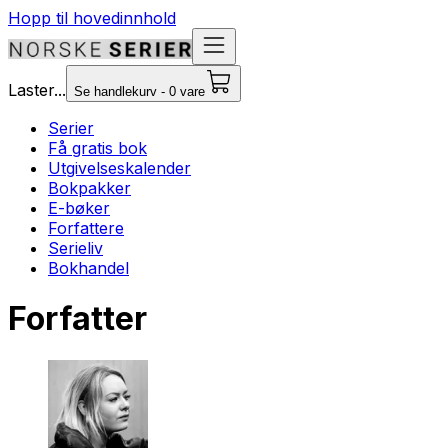
Hopp til hovedinnhold
Laster...
Se handlekurv - 0 vare
Serier
Få gratis bok
Utgivelseskalender
Bokpakker
E-bøker
Forfattere
Serieliv
Bokhandel
Forfatter