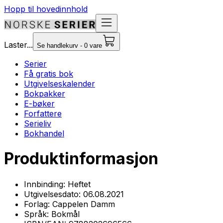
Hopp til hovedinnhold
Laster...
Se handlekurv - 0 vare
Serier
Få gratis bok
Utgivelseskalender
Bokpakker
E-bøker
Forfattere
Serieliv
Bokhandel
Produktinformasjon
Innbinding:
Heftet
Utgivelsesdato:
06.08.2021
Forlag:
Cappelen Damm
Språk:
Bokmål