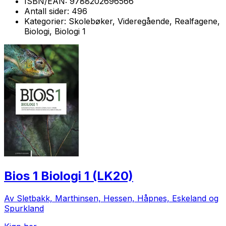
ISBN/EAN:
9788202696566
Antall sider:
496
Kategorier:
Skolebøker, Videregående, Realfagene,
Biologi, Biologi 1
Bios 1 Biologi 1 (LK20)
Av Sletbakk, Marthinsen, Hessen, Håpnes, Eskeland og
Spurkland