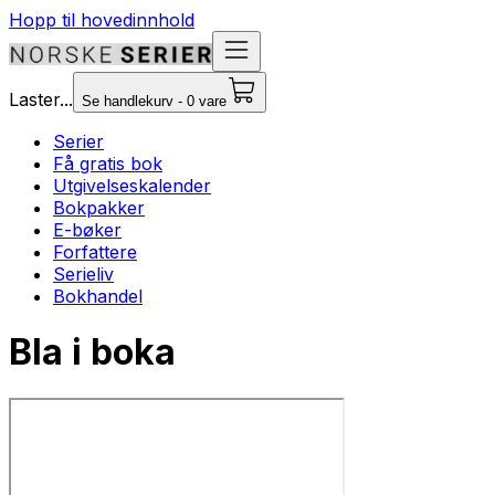
Hopp til hovedinnhold
Laster...
Se handlekurv - 0 vare
Serier
Få gratis bok
Utgivelseskalender
Bokpakker
E-bøker
Forfattere
Serieliv
Bokhandel
Bla i boka