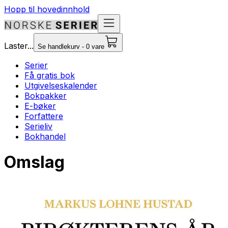
Hopp til hovedinnhold
Laster...
Se handlekurv - 0 vare
Serier
Få gratis bok
Utgivelseskalender
Bokpakker
E-bøker
Forfattere
Serieliv
Bokhandel
Omslag