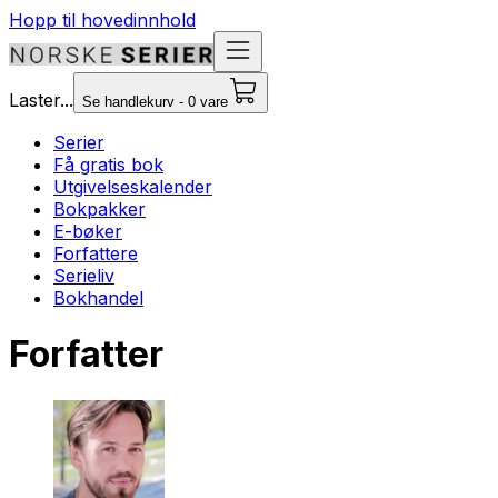
Hopp til hovedinnhold
Laster...
Se handlekurv - 0 vare
Serier
Få gratis bok
Utgivelseskalender
Bokpakker
E-bøker
Forfattere
Serieliv
Bokhandel
Forfatter