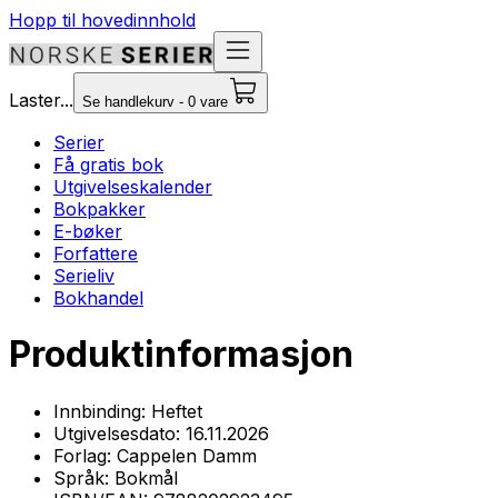
Hopp til hovedinnhold
Laster...
Se handlekurv - 0 vare
Serier
Få gratis bok
Utgivelseskalender
Bokpakker
E-bøker
Forfattere
Serieliv
Bokhandel
Produktinformasjon
Innbinding:
Heftet
Utgivelsesdato:
16.11.2026
Forlag:
Cappelen Damm
Språk:
Bokmål