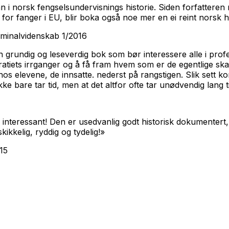
nn i norsk fengselsundervisnings historie. Siden forfatteren 
r fanger i EU, blir boka også noe mer en ei reint norsk hi
riminalvidenskab 1/2016
 grundig og leseverdig bok som bør interessere alle i pro
tiets irrganger og å få fram hvem som er de egentlige skade
 hos elevene, de innsatte. nederst på rangstigen. Slik sett 
ke bare tar tid, men at det altfor ofte tar unødvendig lang t
 interessant! Den er usedvanlig godt historisk dokumentert, 
ikkelig, ryddig og tydelig!»
15