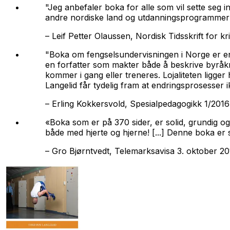
"Jeg anbefaler boka for alle som vil sette seg i
andre nordiske land og utdanningsprogrammer fo
–
Leif Petter Olaussen, Nordisk Tidsskrift for k
"Boka om fengselsundervisningen i Norge er en
en forfatter som makter både å beskrive byråkra
kommer i gang eller treneres. Lojaliteten ligger
Langelid får tydelig fram at endringsprosesser ik
–
Erling Kokkersvold, Spesialpedagogikk 1/2016
«Boka som er på 370 sider, er solid, grundig og
både med hjerte og hjerne! [...] Denne boka er sk
–
Gro Bjørntvedt, Telemarksavisa 3. oktober 20