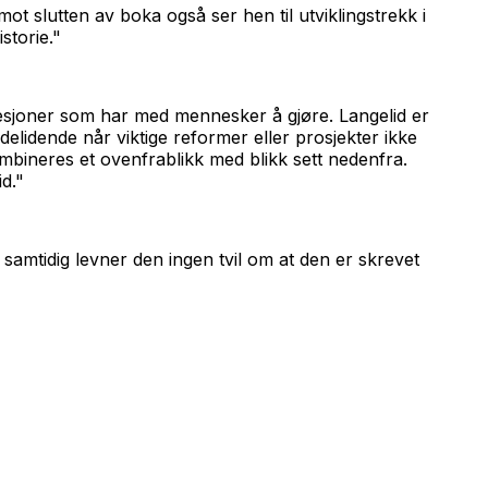
mot slutten av boka også ser hen til utviklingstrekk i
storie."
fesjoner som har med mennesker å gjøre. Langelid er
­lidende når viktige reformer eller prosjekter ikke
kombineres et ovenfrablikk med blikk sett nedenfra.
id."
samtidig levner den ingen tvil om at den er skrevet