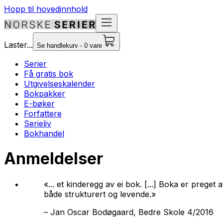
Hopp til hovedinnhold
Laster...
Se handlekurv - 0 vare
Serier
Få gratis bok
Utgivelseskalender
Bokpakker
E-bøker
Forfattere
Serieliv
Bokhandel
Anmeldelser
«... et kinderegg av ei bok. [...] Boka er prege
både strukturert og levende.»
–
Jan Oscar Bodøgaard, Bedre Skole 4/2016