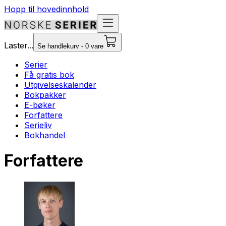
Hopp til hovedinnhold
Laster...
Se handlekurv - 0 vare
Serier
Få gratis bok
Utgivelseskalender
Bokpakker
E-bøker
Forfattere
Serieliv
Bokhandel
Forfattere