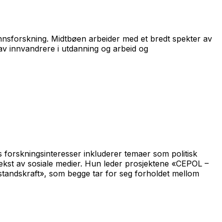
funnsforskning. Midtbøen arbeider med et bredt spekter av
e av innvandrere i utdanning og arbeid og
s forskningsinteresser inkluderer temaer som politisk
mvekst av sosiale medier. Hun leder prosjektene «CEPOL –
tandskraft», som begge tar for seg forholdet mellom