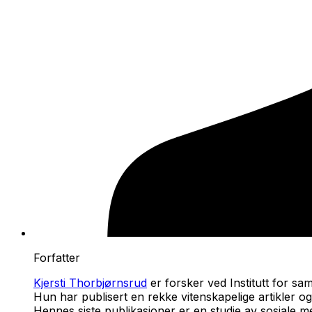
Forfatter
Kjersti Thorbjørnsrud
er forsker ved Institutt for sa
Hun har publisert en rekke vitenskapelige artikler o
Hennes siste publikasjoner er en studie av sosiale me