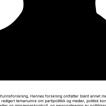
mfunnsforskning. Hennes forskning omfatter blant annet med
g redigert temanumre om partipolitikk og medier, politisk ko
dier og migrasjonskontroll, og personalisering av politikke