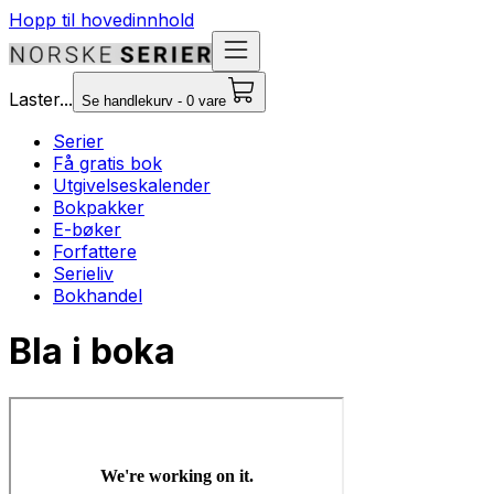
Hopp til hovedinnhold
Laster...
Se handlekurv - 0 vare
Serier
Få gratis bok
Utgivelseskalender
Bokpakker
E-bøker
Forfattere
Serieliv
Bokhandel
Bla i boka