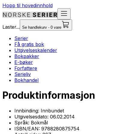
Hopp til hovedinnhold
Laster...
Se handlekurv - 0 vare
Serier
Få gratis bok
Utgivelseskalender
Bokpakker
E-bøker
Forfattere
Serieliv
Bokhandel
Produktinformasjon
Innbinding:
Innbundet
Utgivelsesdato:
06.02.2014
Språk:
Bokmål
ISBN/EAN:
9788280875754