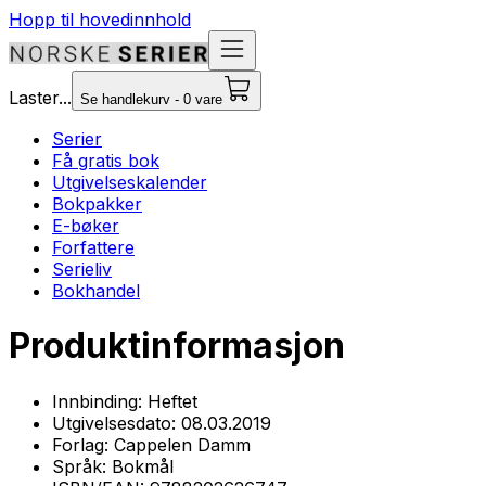
Hopp til hovedinnhold
Laster...
Se handlekurv - 0 vare
Serier
Få gratis bok
Utgivelseskalender
Bokpakker
E-bøker
Forfattere
Serieliv
Bokhandel
Produktinformasjon
Innbinding:
Heftet
Utgivelsesdato:
08.03.2019
Forlag:
Cappelen Damm
Språk:
Bokmål