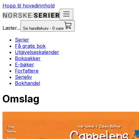
Hopp til hovedinnhold
Laster...
Se handlekurv - 0 vare
Serier
Få gratis bok
Utgivelseskalender
Bokpakker
E-bøker
Forfattere
Serieliv
Bokhandel
Omslag