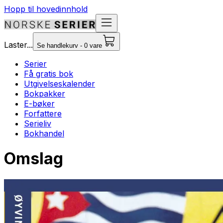
Hopp til hovedinnhold
Laster...
Se handlekurv - 0 vare
Serier
Få gratis bok
Utgivelseskalender
Bokpakker
E-bøker
Forfattere
Serieliv
Bokhandel
Omslag