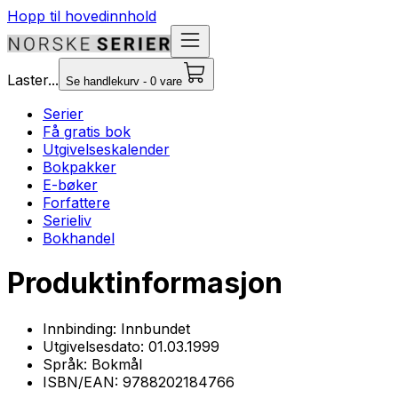
Hopp til hovedinnhold
Laster...
Se handlekurv - 0 vare
Serier
Få gratis bok
Utgivelseskalender
Bokpakker
E-bøker
Forfattere
Serieliv
Bokhandel
Produktinformasjon
Innbinding:
Innbundet
Utgivelsesdato:
01.03.1999
Språk:
Bokmål
ISBN/EAN:
9788202184766