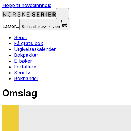
Hopp til hovedinnhold
Laster...
Se handlekurv - 0 vare
Serier
Få gratis bok
Utgivelseskalender
Bokpakker
E-bøker
Forfattere
Serieliv
Bokhandel
Omslag