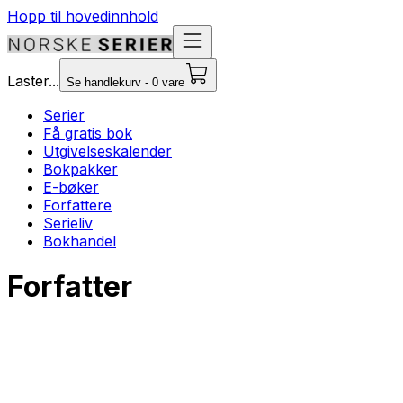
Hopp til hovedinnhold
Laster...
Se handlekurv - 0 vare
Serier
Få gratis bok
Utgivelseskalender
Bokpakker
E-bøker
Forfattere
Serieliv
Bokhandel
Forfatter