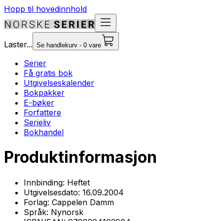
Hopp til hovedinnhold
Laster...
Se handlekurv - 0 vare
Serier
Få gratis bok
Utgivelseskalender
Bokpakker
E-bøker
Forfattere
Serieliv
Bokhandel
Produktinformasjon
Innbinding:
Heftet
Utgivelsesdato:
16.09.2004
Forlag:
Cappelen Damm
Språk:
Nynorsk