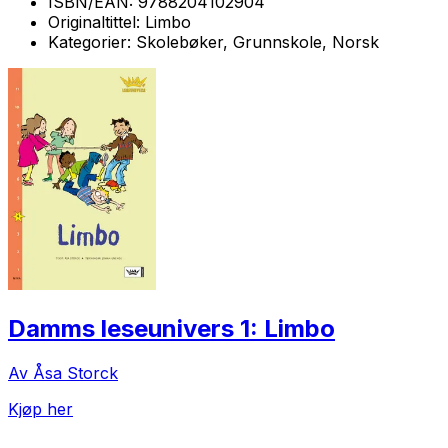
ISBN/EAN:
9788204102904
Originaltittel:
Limbo
Kategorier:
Skolebøker, Grunnskole, Norsk
Damms leseunivers 1: Limbo
Av Åsa Storck
Kjøp her