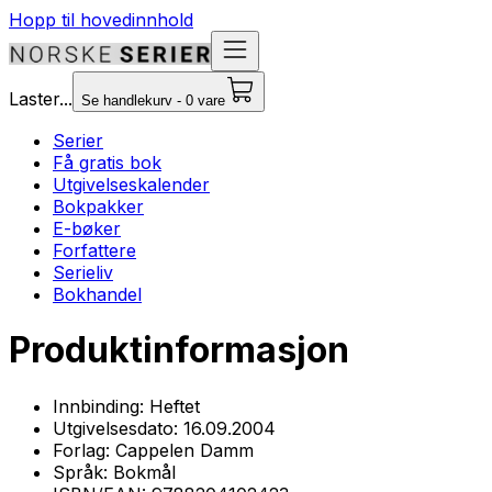
Hopp til hovedinnhold
Laster...
Se handlekurv - 0 vare
Serier
Få gratis bok
Utgivelseskalender
Bokpakker
E-bøker
Forfattere
Serieliv
Bokhandel
Produktinformasjon
Innbinding:
Heftet
Utgivelsesdato:
16.09.2004
Forlag:
Cappelen Damm
Språk:
Bokmål