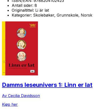
ISBN/EAN:
9788204102423
Antall sider:
8
Originaltittel:
Li är lat
Kategorier:
Skolebøker, Grunnskole, Norsk
Damms leseunivers 1: Linn er lat
Av Cecilia Davidsson
Kjøp her